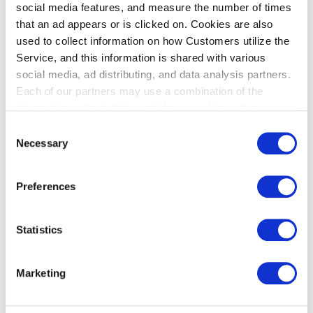
social media features, and measure the number of times
키즈 화장실
that an ad appears or is clicked on. Cookies are also
used to collect information on how Customers utilize the
키즈 화장실 (B1F)
Service, and this information is shared with various
일반 구역 (3곳)
social media, ad distributing, and data analysis partners.
Each of our partners may use a combination of the
information collected through these cookies, other
키즈 화장실 (1F)
information provided to each partner by Customers, as
Consent
well as other information collected by our partners when
일반 구역 (4곳)
Necessary
Selection
Customers use the partners’ other services.
Please see
보호 구역 (2곳)
our "Cookie Policy" here.
Preferences
키즈 화장실 ((2F)
Statistics
일반 구역 (8곳)
보호 구역 (12곳)
Marketing
키즈 화장실 ((3F)