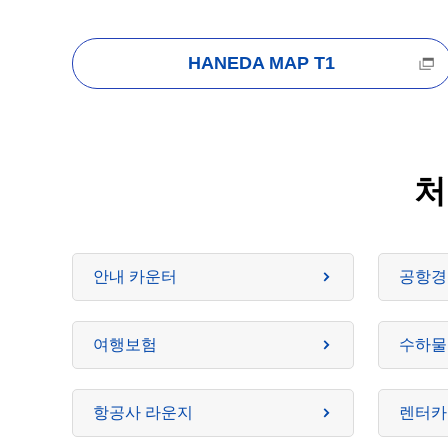
HANEDA MAP T1
처
안내 카운터
공항경
여행보험
수하물
항공사 라운지
렌터카