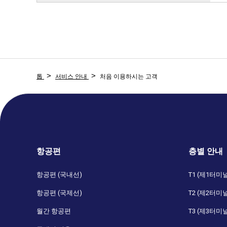
톱
서비스 안내
처음 이용하시는 고객
항공편
층별 안내
항공편 (국내선)
T1 (제1터미
항공편 (국제선)
T2 (제2터미
월간 항공편
T3 (제3터미