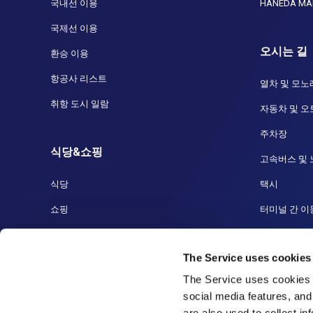
국내선 이용
HANEDA MA
국제선 이용
오시는 길
환승 이용
항공사 리스트
열차 및 모노
취항 도시 일람
자동차 및 
주차장
식당&쇼핑
고속버스 및
식당
택시
쇼핑
터미널 간 이
면세점
선착장 및 크
The Service uses cookies
하네다 공항
The Service uses cookies 
social media features, and
are also used to collect i