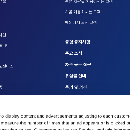
P
송영 차량을 이용하시는 고객
처음 이용하시는 고객
해외에서 오신 고객
레일
공항 공지사항
오토바이
주요 소식
자주 묻는 질문
 노선버스
유실물 안내
동
문의 및 의견
루즈
광고 문의
에서 나리타 공항으로 이동하는 방법
주요 공지와 규정
to display content and advertisements adjusting to each custome
재해시 대응
 measure the number of times that an ad appears or is clicked 
nformation on how Customers utilize the Service, and this informa