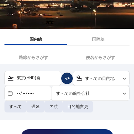
国内線
国際線
路線からさがす
便名からさがす
東京(HND)発
すべての目的地
すべての航空会社
すべて
遅延
欠航
目的地変更