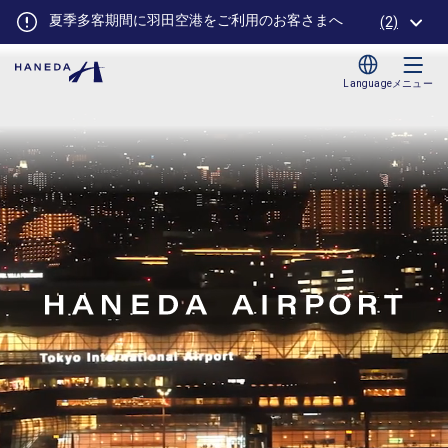
い
夏季多客期間に羽田空港をご利用のお客さまへ
定時性
(2)
Language
メニュー