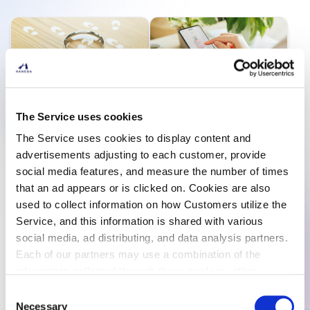
忘れ物を探す
免税品を事前に予約する
The Service uses cookies
The Service uses cookies to display content and
advertisements adjusting to each customer, provide
social media features, and measure the number of times
that an ad appears or is clicked on. Cookies are also
used to collect information on how Customers utilize the
Service, and this information is shared with various
social media, ad distributing, and data analysis partners.
ラウンジを利用する
エスコートサービスを利
用する
Each of our partners may use a combination of the
information collected through these cookies, other
information provided to each partner by Customers, as
Consent
well as other information collected by our partners when
Necessary
Selection