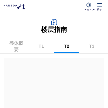
Language
菜单
楼层指南
整体概
T1
T2
T3
要
（第
（第
（第
1
2
3
航
航
航
站
站
站
楼）
楼）
楼）