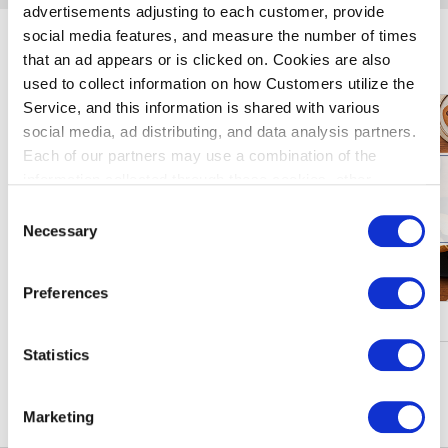
advertisements adjusting to each customer, provide
social media features, and measure the number of times
玩转羽田机场
that an ad appears or is clicked on. Cookies are also
used to collect information on how Customers utilize the
Service, and this information is shared with various
social media, ad distributing, and data analysis partners.
Each of our partners may use a combination of the
information collected through these cookies, other
information provided to each partner by Customers, as
Consent
well as other information collected by our partners when
Necessary
Selection
Customers use the partners’ other services.
Please see
our "Cookie Policy" here.
Preferences
促销・活动
Statistics
查看更多信息
Marketing