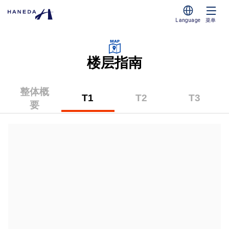
Language
菜单
楼层指南
整体概
T1
T2
T3
要
（第
（第
（第
1
2
3
航
航
航
站
站
站
楼）
楼）
楼）