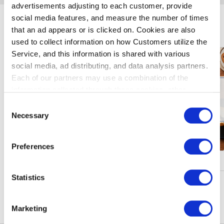
advertisements adjusting to each customer, provide
social media features, and measure the number of times
玩转羽田机场
that an ad appears or is clicked on. Cookies are also
used to collect information on how Customers utilize the
Service, and this information is shared with various
social media, ad distributing, and data analysis partners.
Each of our partners may use a combination of the
information collected through these cookies, other
information provided to each partner by Customers, as
Consent
well as other information collected by our partners when
Necessary
Selection
Customers use the partners’ other services.
Please see
our "Cookie Policy" here.
Preferences
促销・活动
Statistics
查看更多信息
Marketing