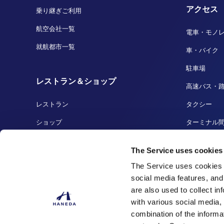
アクセス
乗り継ぎご利用
航空会社一覧
電車・モノ
就航都市一覧
車・バイク
駐車場
レストラン＆ショップ
高速バス・
レストラン
タクシー
ショップ
ターミナル
免税店
船着場・ク
The Service uses cookies
羽田の人気商品
羽田から成
The Service uses cookies 
social media features, and
are also used to collect i
with various social media,
combination of the informa