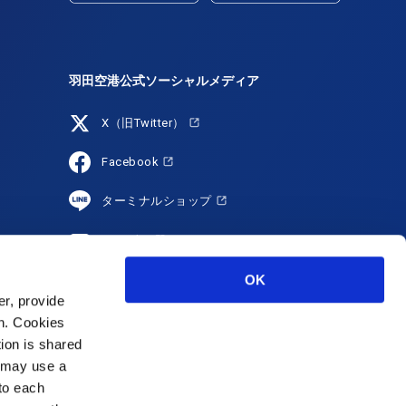
羽田空港公式ソーシャルメディア
X（旧Twitter）
Facebook
ターミナルショップ
YouTube
OK
HANEDA Shopping
r, provide
Instagram
on. Cookies
tion is shared
s may use a
 to each